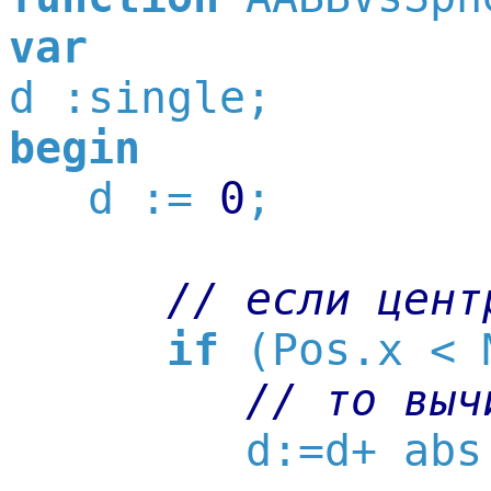
var
begin

   d := 
0
;

// если цент
if
 (Pos.x < 
// то выч
         d:=d+ abs