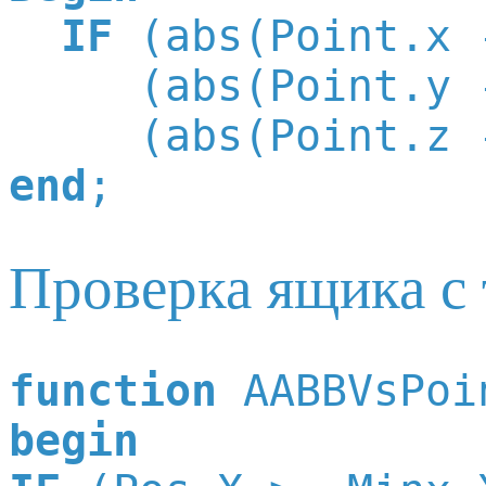
IF
 (abs(Point.x 
     (abs(Point.y 
     (abs(Point.z 
end
Проверка ящика с 
function
begin