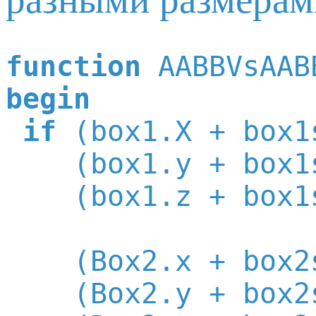
function
begin
if
 (box1.X + box1
    (box1.y + box1
    (box1.z + box1
    (Box2.x + box2
    (Box2.y + box2