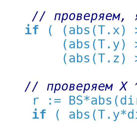
// проверяем, 
if
 ( (abs(T.x) 
        (abs(T.y) 
        (abs(T.z) 
// проверяем X 
    r := BS*abs(di
if
 ( abs(T.y*d