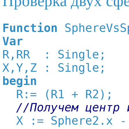
Проверка двух сфе
Function
Var

R,RR  : Single;

begin

  R:= (R1 + R2);

//Получем центр 
  X := Sphere2.x -