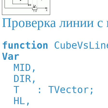
Проверка линии с 
function
Var

  MID,

  DIR,

  T   : TVector;

  HL,
