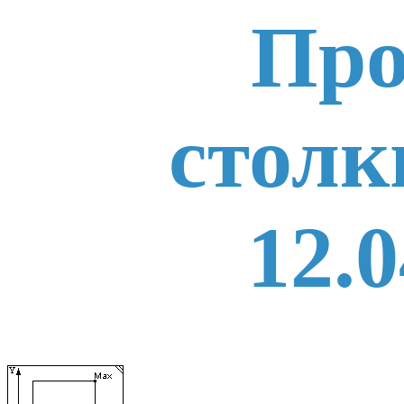
Про
столк
12.0