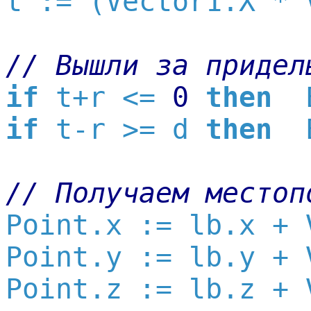

t := (Vector1.X *
// Вышли за придел
if
 t+r <= 
0
then
if
 t-r >= d 
then
  
// Получаем местоп

Point.x := lb.x + 
Point.y := lb.y + 
Point.z := lb.z + 