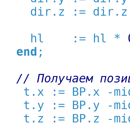
    dir.z := dir.z 
    hl    := hl * 
end
;

// Получаем пози
   t.x := BP.x -mid
   t.y := BP.y -mid
   t.z := BP.z -mid