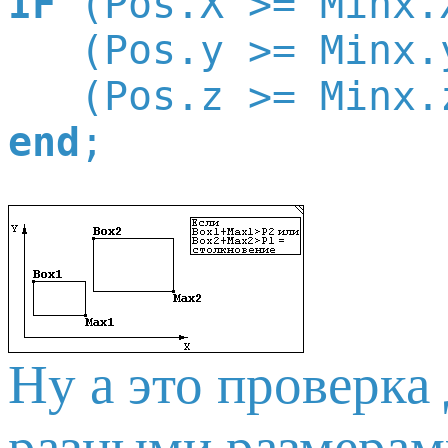
IF
 (Pos.X >= Minx.
   (Pos.y >= Minx.
   (Pos.z >= Minx.
end
Ну а это проверка
разными размерам