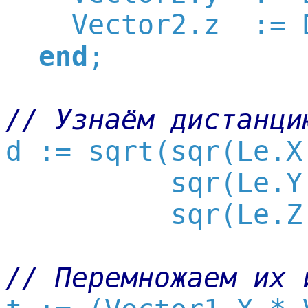
    Vector2.z  := 
end
;

// Узнаём дистанци

d := sqrt(sqr(Le.X
          sqr(Le.Y
          sqr(Le.Z
// Перемножаем их 