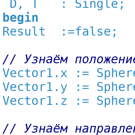
begin

Result  :=false;

// Узнаём положени

Vector1.x := Spher
Vector1.y := Spher
Vector1.z := Spher
// Узнаём направле