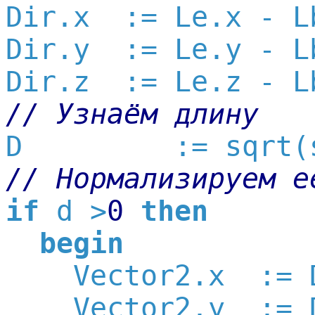

Dir.x  := Le.x - Lb
Dir.y  := Le.y - Lb
// Узнаём длину
// Нормализируем е
if
 d >
0
then
begin
    Vector2.x  := 
    Vector2.y  := 