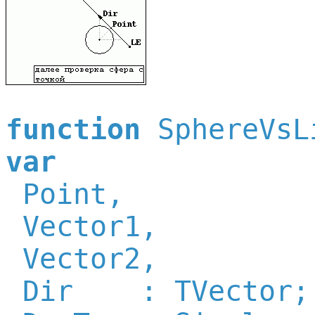
function
var

 Point,

 Vector1,

 Vector2,

 Dir    : TVector;
