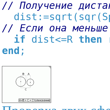
// Получение диста
// Если она меньше
if
 dist<=R 
then
 
end