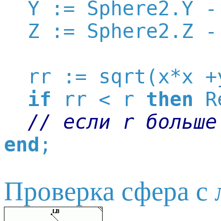
  Y := Sphere2.Y -
  Z := Sphere2.Z -
  rr := sqrt(x*x +
if
 rr < r 
then
 R
// если r больше
end
Проверка сфера с 