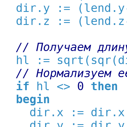
  dir.y := (lend.y
  dir.z := (lend.z
// Получаем длин
  hl := sqrt(sqr(d
// Нормализуем е
if
 hl <> 
0
then
begin
    dir.x := dir.x 
    dir.y := dir.y 