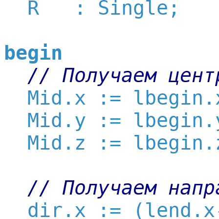
  R   : Single;

begin
// Получаем цент
  Mid.x := lbegin.
  Mid.y := lbegin.
  Mid.z := lbegin.
// Получаем напр
  dir.x := (lend.x