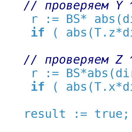
// проверяем Y 
    r := BS* abs(d
if
 ( abs(T.z*d
// проверяем Z 
    r := BS*abs(di
if
 ( abs(T.x*d
   result := true;
