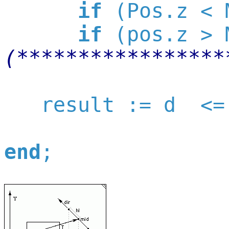
if
 (Pos.z < 
if
 (pos.z > 
(*****************
   result := d  <= 
end