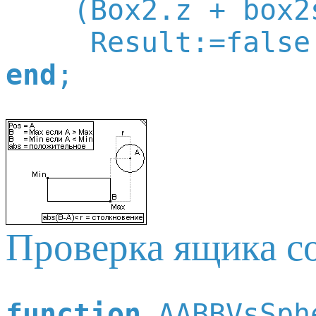
    (Box2.z + box2
     Result:=false
end
Проверка ящика с
function