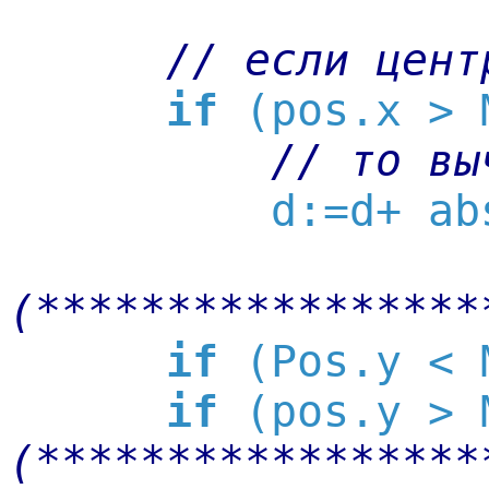
// если цент
if
 (pos.x > 
// то вы
          d:=d+ ab
(*****************
if
 (Pos.y < 
if
 (pos.y > 
(*****************